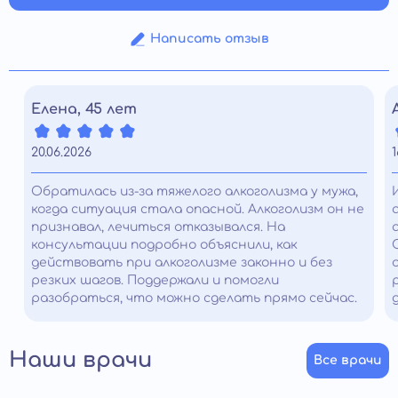
Написать отзыв
Елена, 45 лет
20.06.2026
1
Обратилась из-за тяжелого алкоголизма у мужа,
когда ситуация стала опасной. Алкоголизм он не
признавал, лечиться отказывался. На
консультации подробно объяснили, как
действовать при алкоголизме законно и без
резких шагов. Поддержали и помогли
разобраться, что можно сделать прямо сейчас.
Наши врачи
Все врачи