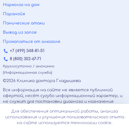
Нарколог на дом
Паранойя
Панические атаки
Вывод из запоя
Прокапаться от алкоголя
+7 (499) 348-81-51
8 (800) 302-67-71
Круглосуточно / анонимно
(Информационная служба)
©2026 Клиника доктора Гладышева
Вся информация на сайте не является публичной
офертой, несёт сугубо информационный характер, и
не служит для постановки диагноза и назначения
лечения.
Для обеспечения оптимальной работы, анализа
Есть противопоказания, необходимо
использования и улучшения пользовательского опыта
проконсультироваться с врачом. Консультационные
на сайте используются технологии cookie.
услуги, оказываемые по телефону, мессенджерам и в