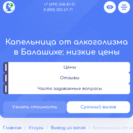
+7 (499) 348-81-51
8 (800) 302-67-71
Капельница от алкоголизма
в Балашихе: низкие цены
Цены
Отзывы
Часто задаваемые вопросы
Узнать стоимость
Срочный вызов
Главная
Услуги
Вывод из запоя
Капельница от а