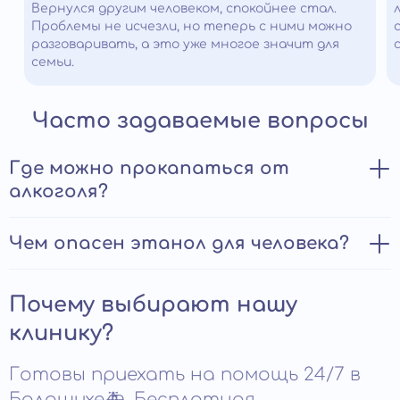
Вернулся другим человеком, спокойнее стал.
Проблемы не исчезли, но теперь с ними можно
разговаривать, а это уже многое значит для
семьи.
Часто задаваемые вопросы
Где можно прокапаться от
алкоголя?
Пройти процедуру детоксикации можно в условиях
Чем опасен этанол для человека?
стационара или на дому. В случаях тяжелого
отравления необходима госпитализация в клинику для
Этанол — основной компонент алкогольных напитков,
предупреждения развития осложнений. При
Почему выбирают нашу
оказывает токсическое воздействие на все органы и
интоксикации легкой и умеренной тяжести, если
системы жизнедеятельности:
состояние пациента не вызывает опасений,
клинику?
отсутствуют противопоказания к инфузионной
вызывает тяжелую интоксикацию;
терапии, возможно оказание помощи в домашних
Готовы приехать на помощь 24/7 в
условиях. Плюсы откапывания от алкоголя на дому:
оказывает мутагенное влияние, является причиной
Балашихе🚑. Бесплатная
нарушения развития плода при беременности;