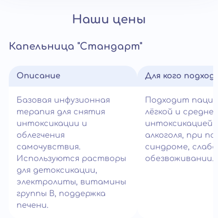
Наши цены
Капельница "Стандарт"
Описание
Для кого подход
Базовая инфузионная
Подходит паци
терапия для снятия
лёгкой и средне
интоксикации и
интоксикацией 
облегчения
алкоголя, при п
самочувствия.
синдроме, слабо
Используются растворы
обезвоживании.
для детоксикации,
электролиты, витамины
группы B, поддержка
печени.