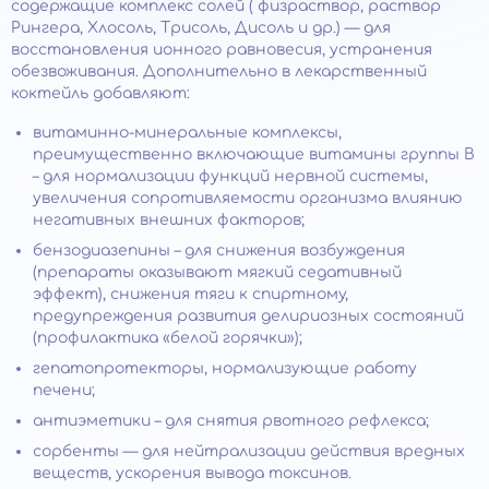
содержащие комплекс солей ( физраствор, раствор
Рингера, Хлосоль, Трисоль, Дисоль и др.) — для
восстановления ионного равновесия, устранения
обезвоживания. Дополнительно в лекарственный
коктейль добавляют:
витаминно-минеральные комплексы,
преимущественно включающие витамины группы В
– для нормализации функций нервной системы,
увеличения сопротивляемости организма влиянию
негативных внешних факторов;
бензодиазепины – для снижения возбуждения
(препараты оказывают мягкий седативный
эффект), снижения тяги к спиртному,
предупреждения развития делириозных состояний
(профилактика «белой горячки»);
гепатопротекторы, нормализующие работу
печени;
антиэметики – для снятия рвотного рефлекса;
сорбенты — для нейтрализации действия вредных
веществ, ускорения вывода токсинов.