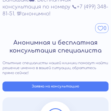
помощь можно вызвать круглосуточно;
консультация по номеру 📞+7 (499) 348-
вызывает отравление клеток;
не нужно тратить время на доставку больного в
81-51. 💯анонимно!
быстро вызывает привыкание, становится
клинику;
причиной развития зависимости.
сохраняется анонимность.
0
Анонимная и бесплатная
консультация специалиста
Опытные специалисты нашей клиники помогут найти
решение именно в вашей ситуации, обратитесь
прямо сейчас!
Заявка на консультацию