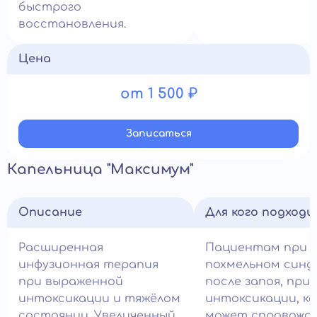
быстрого
восстановления.
Цена
от 1 500 ₽
Записатьcя
Капельница "Максимум"
Описание
Для кого подход
Расширенная
Пациентам при 
инфузионная терапия
похмельном синд
при выраженной
после запоя, при
интоксикации и тяжёлом
интоксикации, к
состоянии. Увеличенный
может спровожд