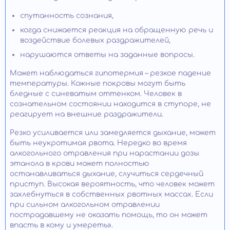
спутанность сознания,
когда снижается реакция на обращенную речь и
воздействие болевых раздражителей,
нарушаются ответы на заданные вопросы.
Может наблюдаться гипотермия – резкое падение
температуры. Кожные покровы могут быть
бледные с синеватым оттенком. Человек в
сознательном состоянии находится в ступоре, не
реагирует на внешние раздражители.
Резко усиливается или замедляется дыхание, может
быть неукротимая рвота. Нередко во время
алкогольного отравления при нарастании дозы
этанола в крови может полностью
останавливаться дыхание, случиться сердечный
приступ. Высокая вероятность, что человек может
захлебнуться в собственных рвотных массах. Если
при сильном алкогольном отравлении
пострадавшему не оказать помощь, то он может
впасть в кому и умереть».