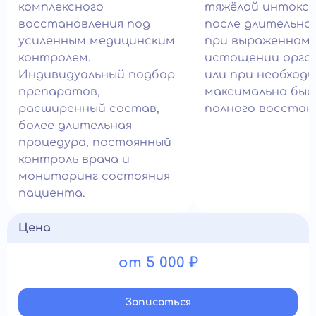
комплексного
тяжёлой интокси
восстановления под
после длительног
усиленным медицинским
при выраженном
контролем.
истощении орга
Индивидуальный подбор
или при необход
препаратов,
максимально быс
расширенный состав,
полного восстан
более длительная
процедура, постоянный
контроль врача и
мониторинг состояния
пациента.
Цена
от 5 000 ₽
Записатьcя