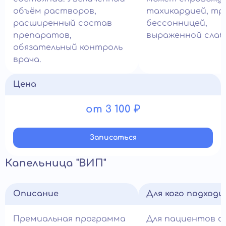
объём растворов,
тахикардией, тр
расширенный состав
бессонницей,
препаратов,
выраженной слаб
обязательный контроль
врача.
Цена
от 3 100 ₽
Записатьcя
Капельница "ВИП"
Описание
Для кого подход
Премиальная программа
Для пациентов с