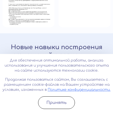
Новые навыки построения
отношений с зависимыми
Для обеспечения оптимальной работы, анализа
использования и улучшения пользовательского опыта
За 10 занятий измените жизнь к
на сайте используются технологии cookie.
лучшему
Продолжая пользоваться сайтом, Вы соглашаетесь с
«Время перемен»
размещением cookie-файлов на Вашем устройстве на
условиях, изложенных в
Политике конфиденциальности.
Данный курс подойдет людям, чьи близкие
Принять
оказались во власти зависимости. Семьям,
Записатьcя
Позвонить
ищущим решение в борьбе с зависимостью.