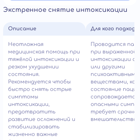
Экстренное снятие интоксикации
Описание
Для кого подход
Неотложная
Проводится пац
медицинская помощь при
при выраженной
тяжёлой интоксикации и
интоксикации ал
резком ухудшении
или другими
состояния.
психоактивными
Рекомендуется чтобы
веществами, ког
быстро снять острые
состояние паци
симптомы
сопровождается
интоксикации,
опасными симпт
предотвратить
требует срочног
развитие осложнений и
вмешательства в
стабилизировать
жизненно важные