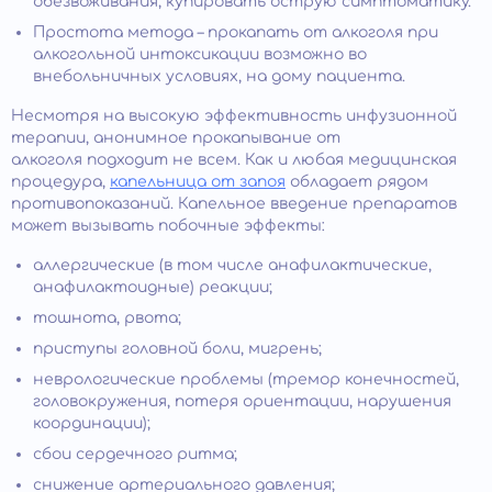
обезвоживания, купировать острую симптоматику.
Простота метода – прокапать от алкоголя при
алкогольной интоксикации возможно во
внебольничных условиях, на дому пациента.
Несмотря на высокую эффективность инфузионной
терапии, анонимное прокапывание от
алкоголя подходит не всем. Как и любая медицинская
процедура,
капельница от запоя
обладает рядом
противопоказаний. Капельное введение препаратов
может вызывать побочные эффекты:
аллергические (в том числе анафилактические,
анафилактоидные) реакции;
тошнота, рвота;
приступы головной боли, мигрень;
неврологические проблемы (тремор конечностей,
головокружения, потеря ориентации, нарушения
координации);
сбои сердечного ритма;
снижение артериального давления;