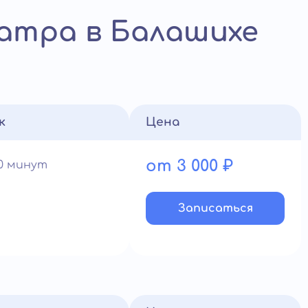
атра в Балашихе
к
Цена
от 3 000 ₽
60 минут
Записатьcя