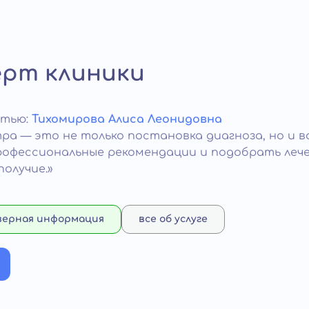
ерт клиники
атью:
Тихомирова Алиса Леонидовна
ра — это не только постановка диагноза, но и 
рофессиональные рекомендации и подобрать леч
олучие.»
верная информация
все об услуге