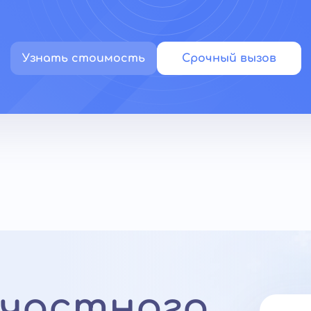
Узнать стоимость
Срочный вызов
 частного