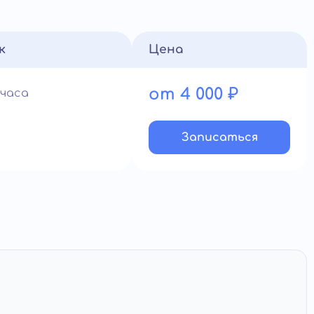
к
Цена
от 4 000 ₽
 часа
Записатьcя