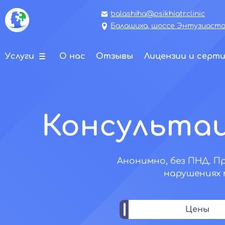
balashiha@psikhiatr.clinic
Балашиха, шоссе Энтузиастов
Услуги
О нас
Отзывы
Лицензии и серт
Консультац
Анонимно, без ПНД. П
нарушениях м
Цены