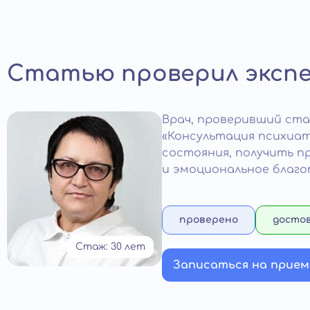
Статью проверил эксп
Врач
, проверивший ст
«Консультация психиат
состояния, получить п
и эмоциональное благоп
проверено
досто
Стаж: 30 лет
Записаться на прием