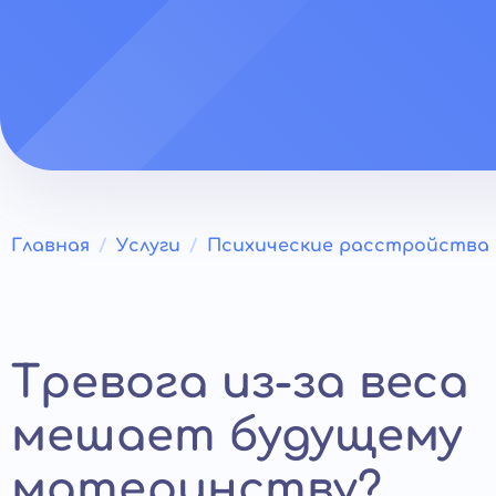
Главная
Услуги
Психические расстройства
Тревога из-за веса
мешает будущему
материнству?