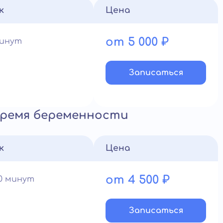
к
Цена
от 5 000 ₽
минут
Записатьcя
время беременности
к
Цена
от 4 500 ₽
60 минут
Записатьcя