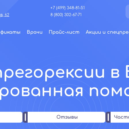
+7 (499) 348-81-51
, 62
8 (800) 302-67-71
ификаты
Врачи
Прайс-лист
Акции и спецпре
прегорексии в 
рованная пом
Отзывы
Част