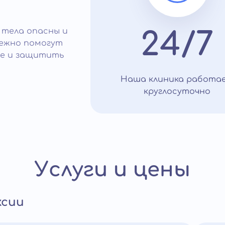
 тела опасны и
24/7
режно помогут
ие и защитить
Наша клиника работа
круглосуточно
Услуги и цены
ксии