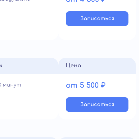
Записатьcя
к
Цена
от 5 500 ₽
90 минут
Записатьcя