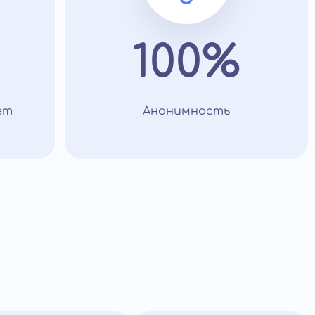
100%
ет
Анонимность