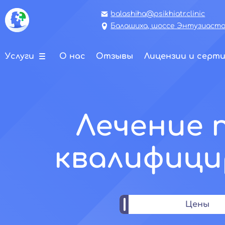
balashiha@psikhiatr.clinic
Балашиха, шоссе Энтузиастов
Услуги
О нас
Отзывы
Лицензии и серт
Лечение 
квалифици
Цены