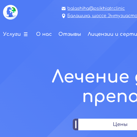
balashiha@psikhiatr.clinic
Балашиха, шоссе Энтузиастов
Услуги
О нас
Отзывы
Лицензии и серт
Лечение 
преп
Цены