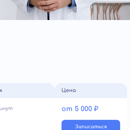
к
Цена
от 5 000 ₽
минут
Записатьcя