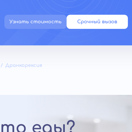
Узнать стоимость
Срочный вызов
Дранкорексия
сто еды?