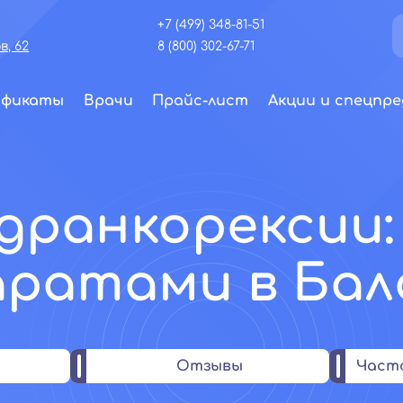
+7 (499) 348-81-51
, 62
8 (800) 302-67-71
ификаты
Врачи
Прайс-лист
Акции и спецпре
дранкорексии
аратами в Бал
Отзывы
Част