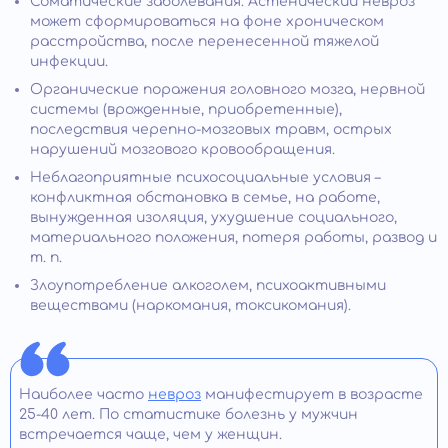
Соматические заболевания. Астенический невроз
может сформироваться на фоне хроническом
расстройства, после перенесенной тяжелой
инфекции.
Органические поражения головного мозга, нервной
системы (врожденные, приобретенные),
последствия черепно-мозговых травм, острых
нарушений мозгового кровообращения.
Неблагоприятные психосоциальные условия –
конфликтная обстановка в семье, на работе,
вынужденная изоляция, ухудшение социального,
материального положения, потеря работы, развод и
т. п.
Злоупотребление алкоголем, психоактивными
веществами (наркомания, токсикомания).
Наиболее часто
невроз
манифестирует в возрасте
25-40 лет. По статистике болезнь у мужчин
встречается чаще, чем у женщин.