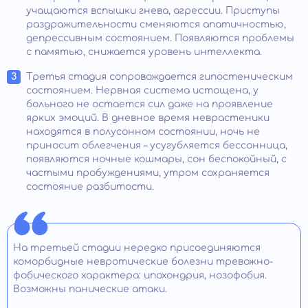
учащаются вспышки гнева, агрессии. Приступы
раздражительности сменяются апатичностью,
депрессивным состоянием. Появляются проблемы
с памятью, снижается уровень интеллекта.
Третья стадия сопровождается гипостеническим
состоянием. Нервная система истощена, у
больного не остается сил даже на проявление
ярких эмоций. В дневное время неврастеники
находятся в полусонном состоянии, ночь не
приносит облегчения – усугубляется бессонница,
появляются ночные кошмары, сон беспокойный, с
частыми пробуждениями, утром сохраняется
состояние разбитости.
На третьей стадии нередко присоединяются
коморбидные невротические болезни тревожно-
фобического характера: ипохондрия, нозофобия.
Возможны панические атаки.