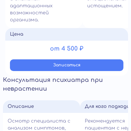
адаптационных
истощением.
возможностей
организма.
Цена
от 4 500 ₽
Записатьcя
Консультация психиатра при
неврастении
Описание
Для кого подход
Осмотр специалиста с
Рекомендуется
анализом симптомов,
пациентам с не