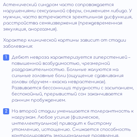
Астенический синдром часто сопровождается
нарушениями сексуальной сферы, снижением либидо. У
мужчин, часто встречаются эректильная дисфункция,
расстройства семяизвержения (преждевременная
эякуляция, аноргазмия).
Характер клинической картины зависит от стадии
заболевания:
Дебют невроза характеризуется гиперстенией –
повышенной возбудимостью, чрезмерной
раздражительностью. Больные жалуются на
сильные головные боли (ощущение сдавливания
головы обручем – «каска неврастеника»).
Развивается бессонница: трудности с засыпанием,
беспокойный, прерывистый сон заканчивается
ранним пробуждением.
На второй стадии уменьшается толерантность к
нагрузкам. Любое усилие (физическое,
интеллектуальное) приводит к быстрому
утомлению, истощению. Снижается способность
контролировать эмоциональные проявления,