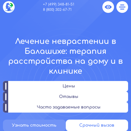
+7 (499) 348-81-51
8 (800) 302-67-71
Лечение неврастении в
Балашихе: терапия
расстройства на дому и в
клинике
Цены
Отзывы
Часто задаваемые вопросы
Узнать стоимость
Срочный вызов