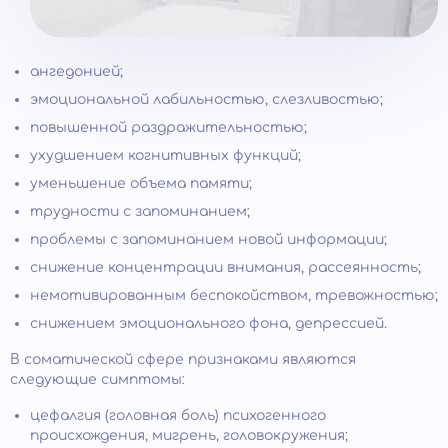
ангедонией;
эмоциональной лабильностью, слезливостью;
повышенной раздражительностью;
ухудшением когнитивных функций;
уменьшение объема памяти;
трудности с запоминанием;
проблемы с запоминанием новой информации;
снижение концентрации внимания, рассеянность;
немотивированным беспокойством, тревожностью;
снижением эмоционального фона, депрессией.
В соматической сфере признаками являются
следующие симптомы:
цефалгия (головная боль) психогенного
происхождения, мигрень, головокружения;