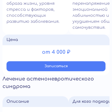
образа жизни, уровня
перенапряжением
стресса и факторов,
эмоциональной
способствующих
лабильностью и
развитию заболевания.
ухудшением общ
самочувствия.
Цена
от 4 000 ₽
Записатьcя
Лечение астеноневротического
синдрома
Описание
Для кого подход