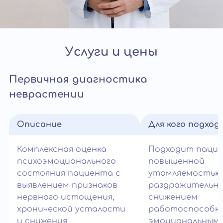
Услуги и цены
Первичная диагностика
неврастении
Описание
Для кого подход
Комплексная оценка
Подходит паци
психоэмоционального
повышенной
состояния пациента с
утомляемостью
выявлением признаков
раздражительн
нервного истощения,
снижением
хронической усталости
работоспособн
и снижения
эмоциональным