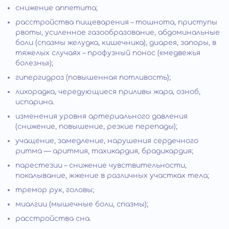
снижение аппетита;
расстройства пищеварения – тошнота, приступы
рвоты, усиленное газообразование, абдоминальные
боли (спазмы желудка, кишечника), диарея, запоры, в
тяжелых случаях – профузный понос («медвежья
болезнь»);
гипергидроз (повышенная потливость);
лихорадка, чередующиеся приливы жара, озноб,
испарина.
изменения уровня артериального давления
(снижение, повышение, резкие перепады);
учащение, замедление, нарушения сердечного
ритма — аритмия, тахикардия, брадикардия;
парестезии – снижение чувствительности,
покалывание, жжение в различных участках тела;
тремор рук, головы;
миалгии (мышечные боли, спазмы);
расстройства сна.