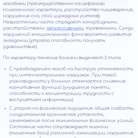
жалобами (преимущественно на цефалгию
психогенного характера, расстройство пищеварения,
нарушения сна, сбой циркадных ритмов).
Неврастеники часто страдают коморбидными
расстройствами:
депрессивными
, тревожными. Среди
нарушений эмоционального фона вероятно развитие
ангедонии (утрата способности получать
удовольствие).
По характеру течения болезни выделяют 2 типа:
С преобладанием жалоб на быструю утомляемость
при интеллектуальных нагрузках. При такой
разновидности у больных отмечается снижение
когнитивных функций (ухудшение памяти,
способности к концентрации, трудности с
восприятием информации).
С упором на физические ощущения: общая слабость,
синдромальная хроническая усталость,
изнеможение после минимальных физических усилий.
Состояние часто сопровождают миалгии
(мышечные боли) различной локализации, нарушения