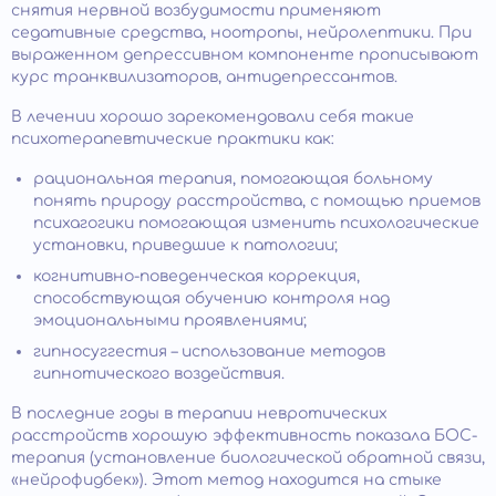
снятия нервной возбудимости применяют
седативные средства, ноотропы, нейролептики. При
выраженном депрессивном компоненте прописывают
курс транквилизаторов, антидепрессантов.
В лечении хорошо зарекомендовали себя такие
психотерапевтические практики как:
рациональная терапия, помогающая больному
понять природу расстройства, с помощью приемов
психагогики помогающая изменить психологические
установки, приведшие к патологии;
когнитивно-поведенческая коррекция,
способствующая обучению контроля над
эмоциональными проявлениями;
гипносуггестия – использование методов
гипнотического воздействия.
В последние годы в терапии невротических
расстройств хорошую эффективность показала БОС-
терапия (установление биологической обратной связи,
«нейрофидбек»). Этот метод находится на стыке