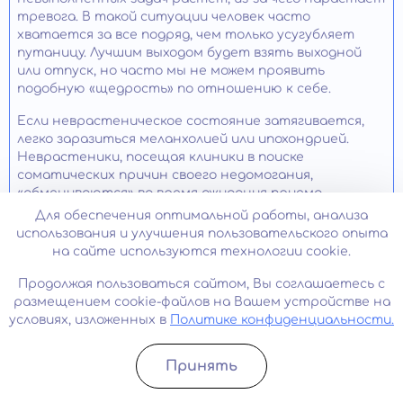
тревога. В такой ситуации человек часто
хватается за все подряд, чем только усугубляет
путаницу. Лучшим выходом будет взять выходной
или отпуск, но часто мы не можем проявить
подобную «щедрость» по отношению к себе.
Если неврастеническое состояние затягивается,
легко заразиться меланхолией или ипохондрией.
Неврастеники, посещая клиники в поиске
соматических причин своего недомогания,
«обмениваются» во время ожидания приема
симптомами с другими пациентами, примеряют на
Для обеспечения оптимальной работы, анализа
себя их ощущения. Попав к врачу, они удивляют
использования и улучшения пользовательского опыта
диагностов перечнем несочетающихся симптомов.
на сайте используются технологии cookie.
Чтобы избежать осложнений нужно всего лишь
Продолжая пользоваться сайтом, Вы соглашаетесь с
следовать простым правилам:
размещением cookie-файлов на Вашем устройстве на
условиях, изложенных в
Политике конфиденциальности.
нормализовать режим дня;
создать условия для отдыха и релаксации;
Принять
Записатьcя
Позвонить
не забывать про массаж, водные процедуры;