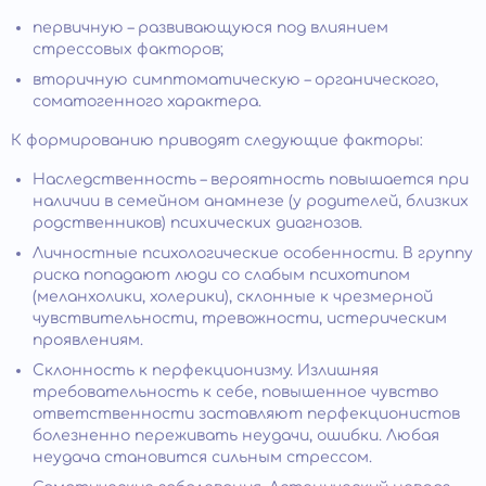
первичную – развивающуюся под влиянием
стрессовых факторов;
вторичную симптоматическую – органического,
соматогенного характера.
К формированию приводят следующие факторы:
Наследственность – вероятность повышается при
наличии в семейном анамнезе (у родителей, близких
родственников) психических диагнозов.
Личностные психологические особенности. В группу
риска попадают люди со слабым психотипом
(меланхолики, холерики), склонные к чрезмерной
чувствительности, тревожности, истерическим
проявлениям.
Склонность к перфекционизму. Излишняя
требовательность к себе, повышенное чувство
ответственности заставляют перфекционистов
болезненно переживать неудачи, ошибки. Любая
неудача становится сильным стрессом.