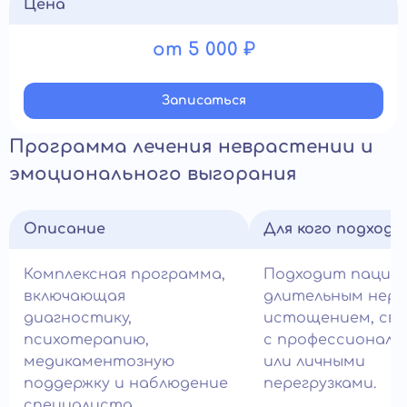
Цена
от 5 000 ₽
Записатьcя
Программа лечения неврастении и
эмоционального выгорания
Описание
Для кого подход
Комплексная программа,
Подходит пацие
включающая
длительным нер
диагностику,
истощением, св
психотерапию,
с профессиональ
медикаментозную
или личными
поддержку и наблюдение
перегрузками.
специалиста.