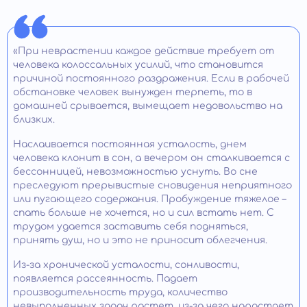
«При неврастении каждое действие требует от
человека колоссальных усилий, что становится
причиной постоянного раздражения. Если в рабочей
обстановке человек вынужден терпеть, то в
домашней срывается, вымещает недовольство на
близких.
Наслаивается постоянная усталость, днем
человека клонит в сон, а вечером он сталкивается с
бессонницей, невозможностью уснуть. Во сне
преследуют прерывистые сновидения неприятного
или пугающего содержания. Пробуждение тяжелое –
спать больше не хочется, но и сил встать нет. С
трудом удается заставить себя подняться,
принять душ, но и это не приносит облегчения.
Из-за хронической усталости, сонливости,
появляется рассеянность. Падает
производительность труда, количество
невыполненных задач растет, из-за чего нарастает