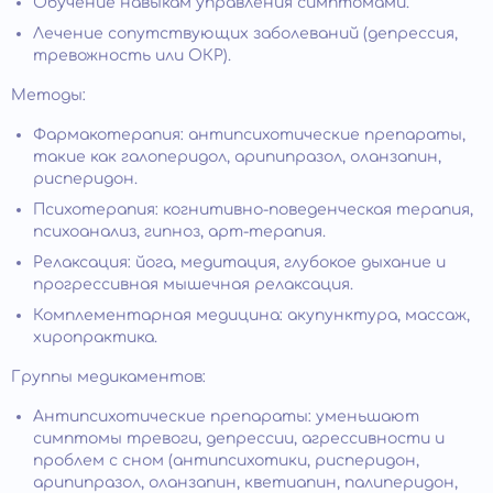
Обучение навыкам управления симптомами.
Лечение сопутствующих заболеваний (депрессия,
тревожность или ОКР).
Методы:
Фармакотерапия: антипсихотические препараты,
такие как галоперидол, арипипразол, оланзапин,
рисперидон.
Психотерапия: когнитивно-поведенческая терапия,
психоанализ, гипноз, арт-терапия.
Релаксация: йога, медитация, глубокое дыхание и
прогрессивная мышечная релаксация.
Комплементарная медицина: акупунктура, массаж,
хиропрактика.
Группы медикаментов:
Антипсихотические препараты: уменьшают
симптомы тревоги, депрессии, агрессивности и
проблем с сном (антипсихотики, рисперидон,
арипипразол, оланзапин, кветиапин, палиперидон,