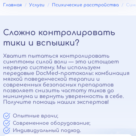
Главная
Услуги
Психические расстройства
Син
Сложно контролировать
тики и вспышки?
Хватит пытаться контролировать
симптомы силой воли — это истощает
нервную систему. Мы используем
передовые DocMed-протоколы: комбинация
мягкой поведенческой терапии и
современных безопасных препаратов
позволяет снизить частоту тиков до
минимума и вернуть уверенность в себе.
Получите помощь наших экспертов!
Опытные врачи;
Современное оборудование;
Индивидуальный подход.