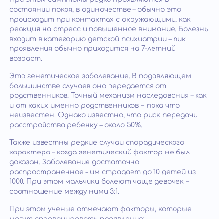
состоянии покоя, в одиночестве – обычно это
происходит при контактах с окружающими, как
реакция на стресс и повышенное внимание. Болезнь
входит в категорию детской психиатрии – пик
проявления обычно приходится на 7-летний
возраст.
Это генетическое заболевание. В подавляющем
большинстве случаев оно передается от
родственников. Точный механизм наследования – как
и от каких именно родственников − пока что
неизвестен. Однако известно, что риск передачи
расстройства ребенку – около 50%.
Также известны редкие случаи спорадического
характера – когда генетический фактор не был
доказан. Заболевание достаточно
распространенное – им страдает до 10 детей из
1000. При этом мальчики болеют чаще девочек −
соотношение между ними 3:1.
При этом ученые отмечают факторы, которые
могут спровоцировать проявление: