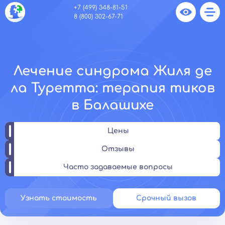
+7 (499) 348-81-51
8 (800) 302-67-71
Лечение синдрома Жиля де
ла Туретта: терапия тиков
в Балашихе
Цены
Отзывы
Часто задаваемые вопросы
Узнать стоимость
Срочный вызов