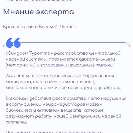
Мнение эксперта
Врач-психиатр Василий Шуров:
«Синдром Туретта – расстройство центральной
нервной системы, проявляется двигательными
(моторными) и голосовыми (вокальные) тиками.
Двигательные − непроизвольные подергивания
мышц лица, шеи и плеч, гримасничанье,
многократное ритмичное повторение движений.
Механизм действия расстройства − это нарушения
в соотношении нейромедиаторов мозга –
биологически активных веществ, которые
регулируют работу нашей центральной нервной
системы.
При этом симптомы редко проявляются в