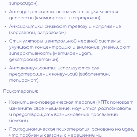
зипрасидон).
Антидепрессанты: используются для лечения
депрессии (кломипрамин и сертралин).
Анксиолитики: снижают тревогу и напряжение
(лоразепам, алпразолам).
Стимуляторы центральной нервной системы:
улучшают концентрацию и внимание, уменьшают
гиперактивность (метилфенидат,
декстроамфетамин).
Антиконвульсанты: используются для
предотвращения конвульсий (габапентин,
топирамат).
Психотерапия:
Когнитивно-поведенческая терапия (КПТ): помогает
изменить свое мышление, научиться распознавать
и предотвращать возникновение проявлений
болезни.
Психодинамическая психотерапия: основана на идее,
что проблемы связаны с нерешенными