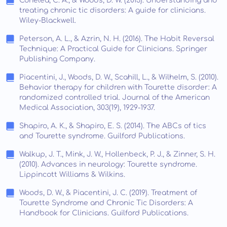
Conelea, C. A., & Woods, D. W. (2013). Understanding and
treating chronic tic disorders: A guide for clinicians.
Wiley-Blackwell.
Peterson, A. L., & Azrin, N. H. (2016). The Habit Reversal
Technique: A Practical Guide for Clinicians. Springer
Publishing Company.
Piacentini, J., Woods, D. W., Scahill, L., & Wilhelm, S. (2010).
Behavior therapy for children with Tourette disorder: A
randomized controlled trial. Journal of the American
Medical Association, 303(19), 1929-1937.
Shapiro, A. K., & Shapiro, E. S. (2014). The ABCs of tics
and Tourette syndrome. Guilford Publications.
Walkup, J. T., Mink, J. W., Hollenbeck, P. J., & Zinner, S. H.
(2010). Advances in neurology: Tourette syndrome.
Lippincott Williams & Wilkins.
Woods, D. W., & Piacentini, J. C. (2019). Treatment of
Tourette Syndrome and Chronic Tic Disorders: A
Handbook for Clinicians. Guilford Publications.