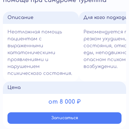
помощь при синдроме Туретта
Описание
Для кого подход
Неотложная помощь
Рекомендуется п
пациентам с
резком ухудшени
выраженными
состояния, отка
кататоническими
еды, неподвижно
проявлениями и
опасном психом
нарушением
возбуждении.
психического состояния.
Цена
от 8 000 ₽
Записатьcя