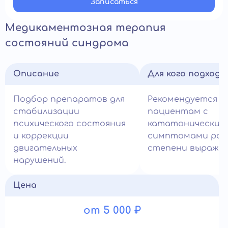
Записатьcя
Медикаментозная терапия
состояний синдрома
Описание
Для кого подход
Подбор препаратов для
Рекомендуется
стабилизации
пациентам с
психического состояния
кататоническим
и коррекции
симптомами раз
двигательных
степени выражен
нарушений.
Цена
от 5 000 ₽