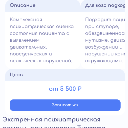
Описание
Для кого подход
Комплексная
Подходит паци
психиатрическая оценка
при ступоре,
состояния пациента с
обездвиженност
выявлением
мутизме, двига
двигательных,
возбуждении и
поведенческих и
нарушении конт
психических нарушений.
окружающими.
Цена
от 5 500 ₽
Записатьcя
Экстренная психиатрическая