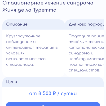
Стационарное лечение синдрома
Жиля де ла Туретта
Описание
Для кого подход
Круглосуточное
Подходит пацие
наблюдение и
тяжёлым течени
интенсивная терапия в
кататоническог
условиях
синдрома и
психиатрического
необходимостью
стационара.
постоянного кон
специалистов.
Цена
от 8 500 ₽ / сутки