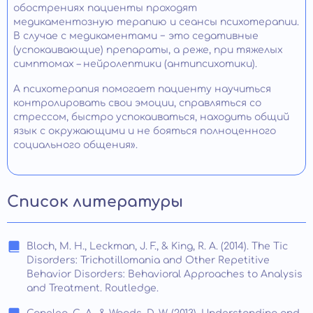
обострениях пациенты проходят
медикаментозную терапию и сеансы психотерапии.
В случае с медикаментами − это седативные
(успокаивающие) препараты, а реже, при тяжелых
симптомах – нейролептики (антипсихотики).
А психотерапия помогает пациенту научиться
контролировать свои эмоции, справляться со
стрессом, быстро успокаиваться, находить общий
язык с окружающими и не бояться полноценного
социального общения».
Список литературы
Bloch, M. H., Leckman, J. F., & King, R. A. (2014). The Tic
Disorders: Trichotillomania and Other Repetitive
Behavior Disorders: Behavioral Approaches to Analysis
and Treatment. Routledge.