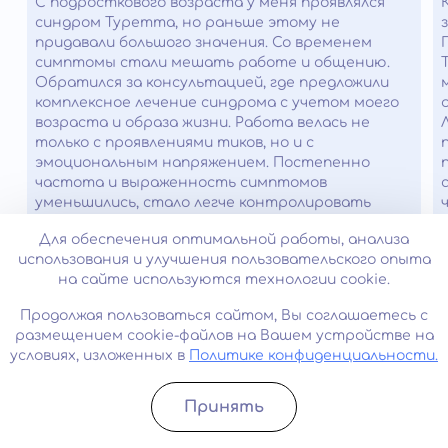
С подросткового возраста у меня проявлялся
синдром Туретта, но раньше этому не
придавали большого значения. Со временем
симптомы стали мешать работе и общению.
Обратился за консультацией, где предложили
комплексное лечение синдрома с учетом моего
возраста и образа жизни. Работа велась не
только с проявлениями тиков, но и с
эмоциональным напряжением. Постепенно
частота и выраженность симптомов
уменьшились, стало легче контролировать
состояние.
Для обеспечения оптимальной работы, анализа
использования и улучшения пользовательского опыта
на сайте используются технологии cookie.
Часто задаваемые вопросы
Продолжая пользоваться сайтом, Вы соглашаетесь с
размещением cookie-файлов на Вашем устройстве на
К каким осложнениям может
условиях, изложенных в
Политике конфиденциальности.
привести отсутствие лечения?
Принять
Отсутствие лечения синдрома Жиля де ла Туретта
Можно ли вылечить синдром
Записатьcя
Позвонить
может привести к ряду осложнений, включая: