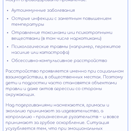
Аутоиммунные заболевания
Острые инфекции с заметным повышением
температуры
Отравление токсинами или психотропными
веществами (в том числе наркотиками)
Психологические травмы (например, пережитое
насилие или катастрофа)
Обсессивно-компульсивное расстройство
Расстройство проявляется именно при социальном
взаимодействии, в общественных местах. Поэтому
дети и подростки часто становятся объектами
травли и даже актов агрессии со стороны
окружающих.
Над подергиваниями насмехаются, гримасы и
эхолалию принимают за издевательство, а
копролалию – произнесение ругательств − и вовсе
принимают за грубое оскорбление. Ситуация
усугубляется тем, что при эмоциональных