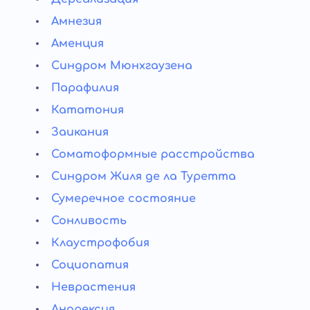
Амнезия
Аменция
Синдром Мюнхгаузена
Парафилия
Кататония
Заикания
Соматоформные расстройства
Синдром Жиля де ла Туретта
Сумеречное состояние
Сонливость
Клаустрофобия
Социопатия
Неврастения
Анорексия