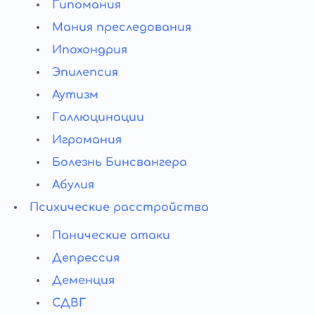
Гипомания
Мания преследования
Ипохондрия
Эпилепсия
Аутизм
Галлюцинации
Игромания
Болезнь Бинсвангера
Абулия
Психические расстройства
Панические атаки
Депрессия
Деменция
СДВГ